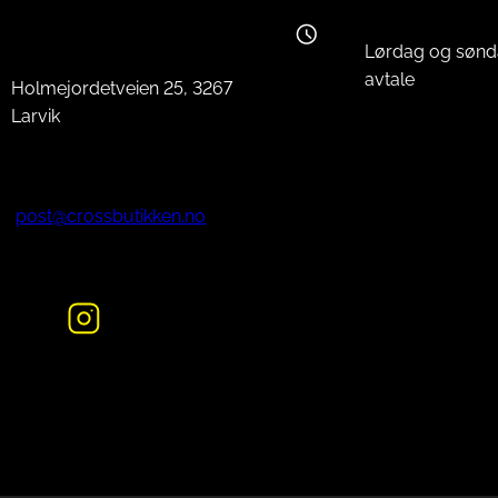
Lørdag og sønd
avtale
Holmejordetveien 25, 3267
Larvik
post@crossbutikken.no