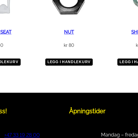
R
C
O
V
E
 SEAT
NUT
SHI
R
40
kr
80
k
a
n
t
NDLEKURV
LEGG I HANDLEKURV
LEGG I 
a
l
l
ss!
Åpningstider
Mandag – freda
+47 33 19 28 00