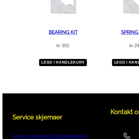
BEARING KIT
SPRING
kr
350
kr
2
LEGG I HANDLEKURV
LEGG I HA
Kontakt o
Service skjemaer
Service skjema Crossbutikken AS