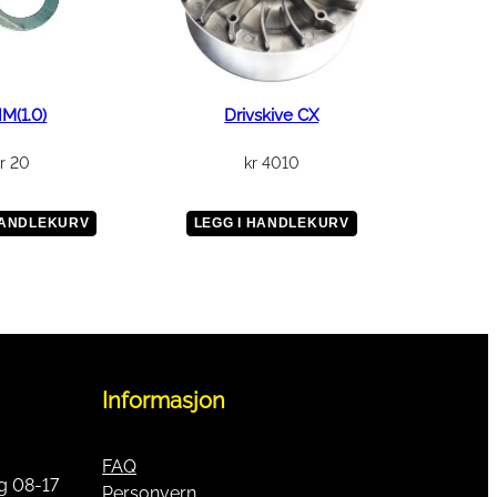
M(1.0)
Drivskive CX
r
20
kr
4010
HANDLEKURV
LEGG I HANDLEKURV
Informasjon
FAQ
g 08-17
Personvern