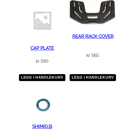
A
s
s
e
m
REAR RACK COVER
b
l
CAP PLATE
y
kr
560
a
kr
590
n
t
LEGG I HANDLEKURV
LEGG I HANDLEKURV
a
l
l
SHIM(0.5)