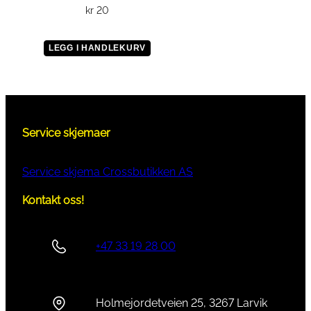
kr
20
LEGG I HANDLEKURV
Service skjemaer
Service skjema Crossbutikken AS
Kontakt oss!
+47 33 19 28 00
Holmejordetveien 25, 3267 Larvik