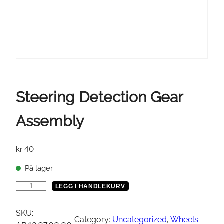
Steering Detection Gear
Assembly
kr
40
På lager
S
LEGG I HANDLEKURV
t
e
SKU:
Category:
Uncategorized
, 
Wheels