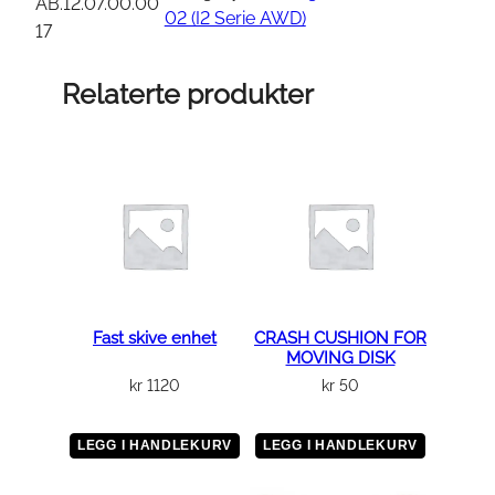
e
AB.12.07.00.00
02 (I2 Serie AWD)
r
17
i
n
Relaterte produkter
g
D
e
t
e
c
t
i
o
Fast skive enhet
CRASH CUSHION FOR
MOVING DISK
n
kr
1120
kr
50
G
e
a
LEGG I HANDLEKURV
LEGG I HANDLEKURV
r