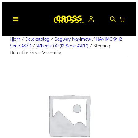
Hjem
/
Delekatalog
/
Segway Navimow
/
NAVIMOW I2
Serie AWD
/
Wheels 02 (I2 Serie AWD)
/ Steering
Detection Gear Assembly