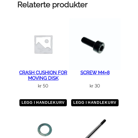
a
Relaterte produkter
n
t
a
l
l
CRASH CUSHION FOR
SCREW M4×8
MOVING DISK
kr
50
kr
30
LEGG I HANDLEKURV
LEGG I HANDLEKURV