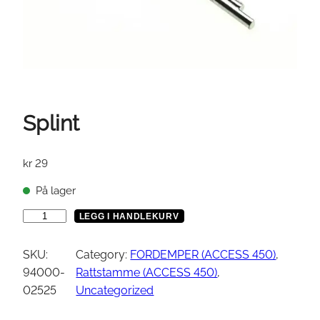
Splint
kr
29
På lager
S
LEGG I HANDLEKURV
p
l
SKU:
Category:
FORDEMPER (ACCESS 450)
, 
i
94000-
Rattstamme (ACCESS 450)
, 
n
02525
Uncategorized
t