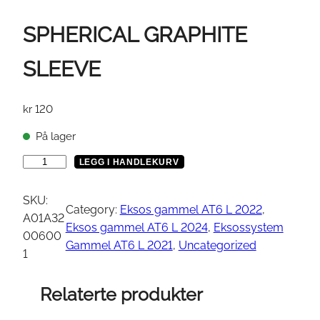
SPHERICAL GRAPHITE
SLEEVE
kr
120
På lager
S
LEGG I HANDLEKURV
P
H
SKU:
Category:
Eksos gammel AT6 L 2022
, 
E
A01A32
Eksos gammel AT6 L 2024
, 
Eksossystem
R
00600
Gammel AT6 L 2021
, 
Uncategorized
I
1
C
A
Relaterte produkter
L