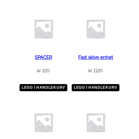
G
R
A
P
H
I
T
E
SPACER
Fast skive enhet
S
kr
120
kr
1120
L
E
E
LEGG I HANDLEKURV
LEGG I HANDLEKURV
V
E
a
n
t
a