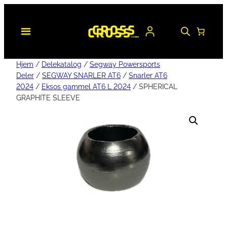
Hjem
/
Delekatalog
/
Segway Powersports
Deler
/
SEGWAY SNARLER AT6
/
Snarler AT6
2024
/
Eksos gammel AT6 L 2024
/ SPHERICAL
GRAPHITE SLEEVE