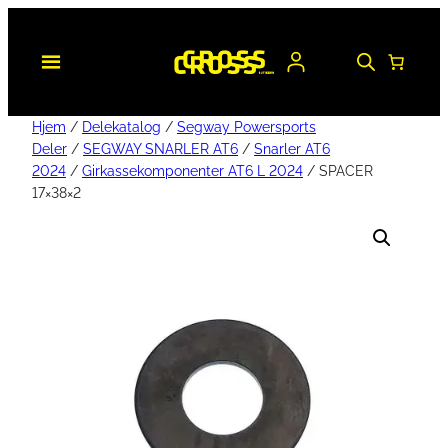
Hjem
/
Delekatalog
/
Segway Powersports
Deler
/
SEGWAY SNARLER AT6
/
Snarler AT6
2024
/
Girkassekomponenter AT6 L 2024
/ SPACER
17×38×2