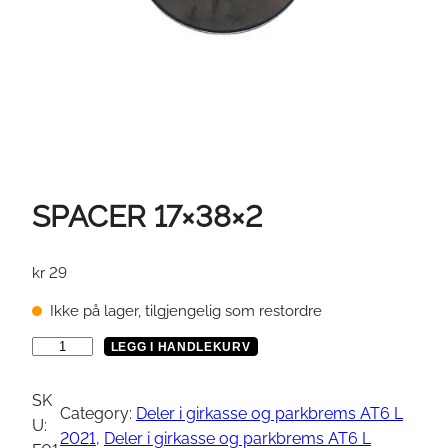
SPACER 17×38×2
kr
29
Ikke på lager, tilgjengelig som restordre
S
LEGG I HANDLEKURV
P
A
SK
Category:
Deler i girkasse og parkbrems AT6 L
C
U:
2021
, 
Deler i girkasse og parkbrems AT6 L