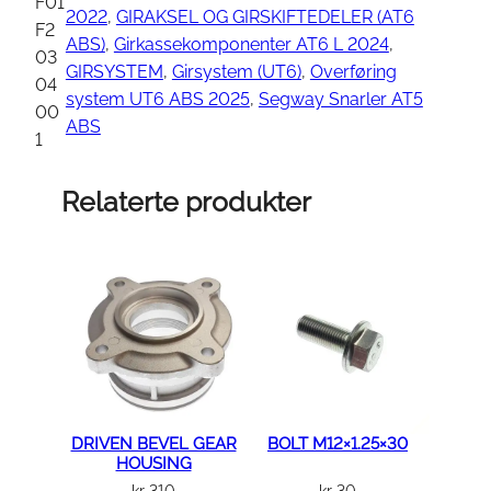
E
F01
2022
, 
GIRAKSEL OG GIRSKIFTEDELER (AT6
R
F2
ABS)
, 
Girkassekomponenter AT6 L 2024
, 
1
03
GIRSYSTEM
, 
Girsystem (UT6)
, 
Overføring
7
04
system UT6 ABS 2025
, 
Segway Snarler AT5
×
00
ABS
3
1
8
×
Relaterte produkter
2
a
n
t
a
l
l
DRIVEN BEVEL GEAR
BOLT M12×1.25×30
HOUSING