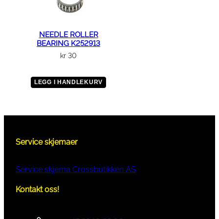
NEEDLE ROLLER
BEARING K252913
kr
30
LEGG I HANDLEKURV
Service skjemaer
Service skjema Crossbutikken AS
Kontakt oss!