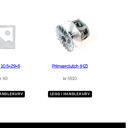
 10.5×29×5
Primærclutch (HZ)
r
50
kr
5510
HANDLEKURV
LEGG I HANDLEKURV