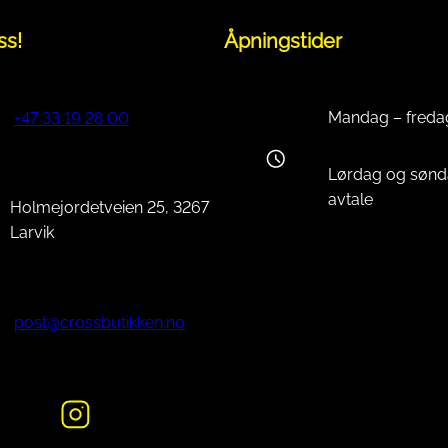
ss!
Åpningstider
Mandag – freda
+47 33 19 28 00
Lørdag og sønd
avtale
Holmejordetveien 25, 3267
Larvik
post@crossbutikken.no