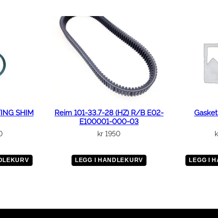
l
l
ING SHIM
Reim 101-33.7-28 (HZ) R/B E02-
Gasket
E100001-000-03
0
kr
1950
k
NDLEKURV
LEGG I HANDLEKURV
LEGG I 