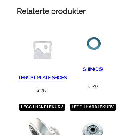
N
G
Relaterte produkter
a
n
t
a
l
l
SHIM(0.5)
THRUST PLATE SHOES
kr
20
kr
260
LEGG I HANDLEKURV
LEGG I HANDLEKURV