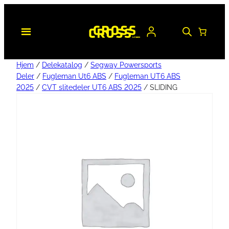
Hjem
/
Delekatalog
/
Segway Powersports
Deler
/
Fugleman Ut6 ABS
/
Fugleman UT6 ABS
2025
/
CVT slitedeler UT6 ABS 2025
/ SLIDING