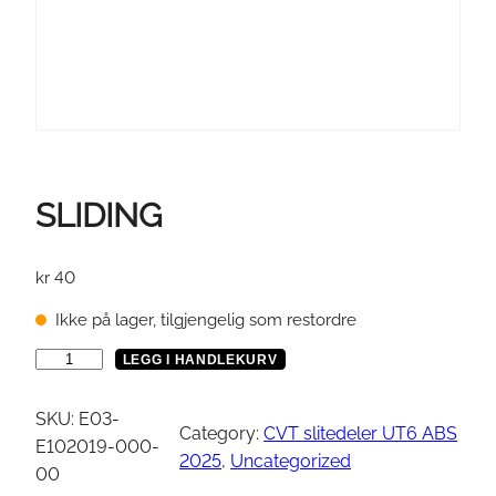
SLIDING
kr
40
Ikke på lager, tilgjengelig som restordre
S
LEGG I HANDLEKURV
L
I
SKU:
E03-
Category:
CVT slitedeler UT6 ABS
D
E102019-000-
2025
, 
Uncategorized
I
00