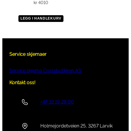
kr
4010
LEGG I HANDLEKURV
Service skjemaer
Service skjema Crossbutikken AS
Kontakt oss!
+47 33 19 28 00
Holmejordetveien 25, 3267 Larvik