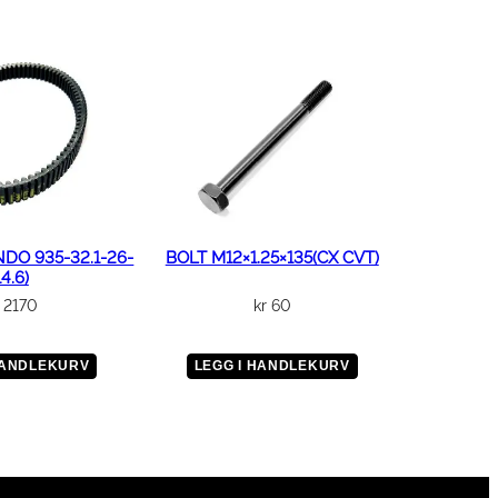
NDO 935-32.1-26-
BOLT M12×1.25×135(CX CVT)
14.6)
2170
kr
60
HANDLEKURV
LEGG I HANDLEKURV