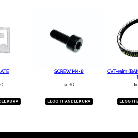
a
l
l
LATE
SCREW M4×8
CVT-reim (BA
90
kr
30
kr
NDLEKURV
LEGG I HANDLEKURV
LEGG I 