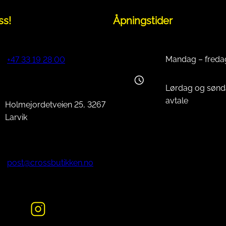
ss!
Åpningstider
Mandag – freda
+47 33 19 28 00
Lørdag og sønd
avtale
Holmejordetveien 25, 3267
Larvik
post@crossbutikken.no