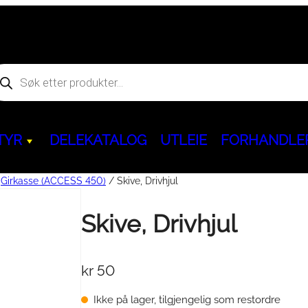
oducts
arch
TYR
DELEKATALOG
UTLEIE
FORHANDLE
/
Girkasse (ACCESS 450)
/ Skive, Drivhjul
Hjem og fritid
Skive, Drivhjul
Kjøreegenskaper & Slitedeler
ACCESS
Servicepakker & 
BENDA
Aggregat & powerbank
behør
kr
50
Ninebot GoKart PRO
&
Dekk & Felger
ATV
Servicepakker
ATV
Segway Ninebot KickScoote
BELTEKIT
Olje / Bremsevæ
MC
Ikke på lager, tilgjengelig som restordre