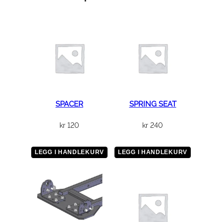
5
0
×
Φ
5
5
SPACER
SPRING SEAT
×
kr
120
kr
240
(
0
LEGG I HANDLEKURV
LEGG I HANDLEKURV
.
7
,
0
.