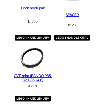
6
,
Lock hook pair
0
SPACER
.
kr
750
5
kr
20
)
a
LEGG I HANDLEKURV
LEGG I HANDLEKURV
n
t
a
l
l
CVT-reim (BANDO 935-
32.1-26-14.6)
kr
2170
LEGG I HANDLEKURV