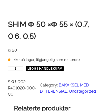
SHIM Φ 50 ×Φ 55 × (0.7,
0.6, 0.5)
kr
20
Ikke på lager, tilgjengelig som restordre
S
LEGG I HANDLEKURV
H
I
SKU:
Q02-
Category:
BAKAKSEL MED
M
R401020-000-
DIFFERENSIAL
, 
Uncategorized
00
Φ
Relaterte produkter