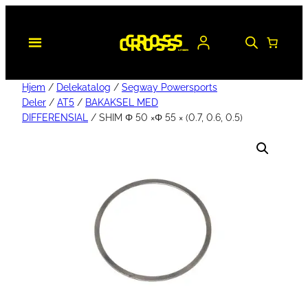
Hjem
/
Delekatalog
/
Segway Powersports
Deler
/
AT5
/
BAKAKSEL MED
DIFFERENSIAL
/ SHIM Φ 50 ×Φ 55 × (0.7, 0.6, 0.5)