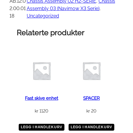
s
AB.12.0
Chassis Assembly 02 H2-SERIE
, 
Chassis
o
2.00.01
Assembly 03 (Navimow X3 Serie)
, 
r
18
Uncategorized
-
P
Relaterte produkter
C
B
,
L
i
f
t
D
e
Fast skive enhet
SPACER
t
kr
1120
kr
20
e
c
t
LEGG I HANDLEKURV
LEGG I HANDLEKURV