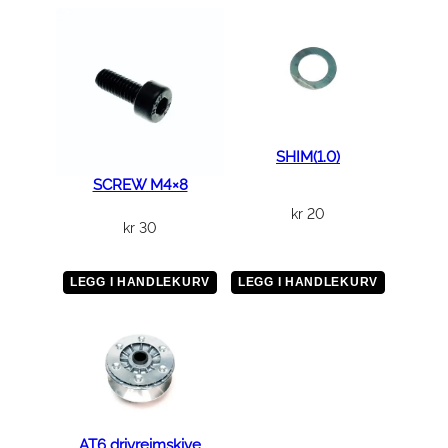
i
o
n
;
L
a
w
SHIM(1.0)
n
SCREW M4×8
m
kr
20
o
kr
30
w
e
LEGG I HANDLEKURV
LEGG I HANDLEKURV
r
i
&
X
s
e
AT6 drivreimskive