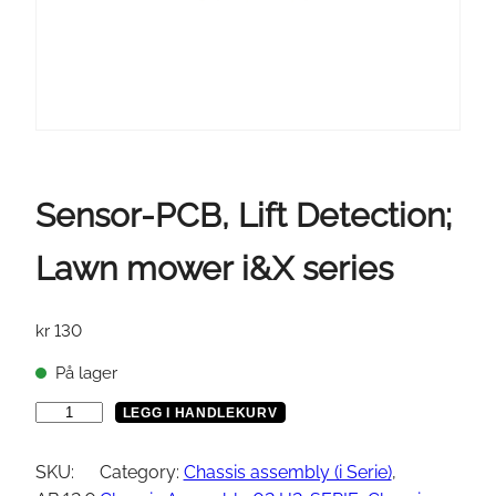
Sensor-PCB, Lift Detection;
Lawn mower i&X series
kr
130
På lager
S
LEGG I HANDLEKURV
e
n
SKU:
Category:
Chassis assembly (i Serie)
, 