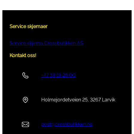
Service skjemaer
Service skjema Crossbutikken AS
Kontakt oss!
+47 33 19 28 00
Holmejordetveien 25, 3267 Larvik
post@crossbutikken.no