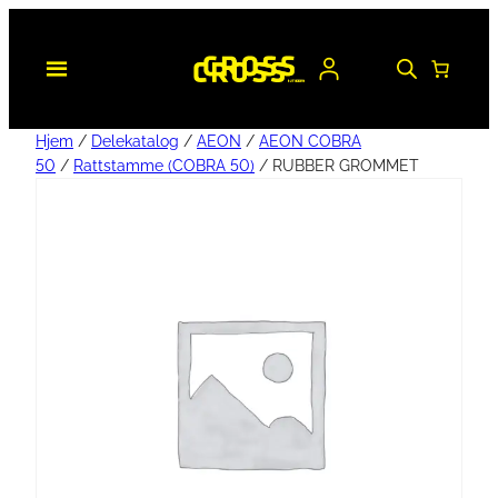
Hjem
/
Delekatalog
/
AEON
/
AEON COBRA
50
/
Rattstamme (COBRA 50)
/ RUBBER GROMMET