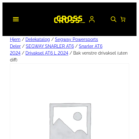
Hjem
/
Delekatalog
/
Segway Powersports
Deler
/
SEGWAY SNARLER AT6
/
Snarler AT6
2024
/
Drivaksel AT6 L 2024
/ Bak venstre drivaksel (uten
diff)