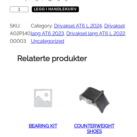
B
LEGG I HANDLEKURV
a
k
SKU:
Category:
Drivaksel AT6 L 2024
, 
Drivaksel
v
A02P140
lang AT6 2023
, 
Drivaksel lang AT6 L 2022
, 
e
00003
Uncategorized
n
s
Relaterte produkter
t
r
e
d
r
i
v
a
k
BEARING KIT
COUNTERWEIGHT
SHOES
s