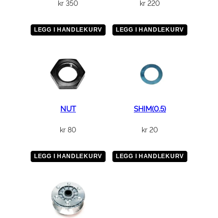
kr
350
kr
220
e
l
(
LEGG I HANDLEKURV
LEGG I HANDLEKURV
u
t
e
n
d
i
NUT
SHIM(0.5)
f
f
kr
80
kr
20
)
a
LEGG I HANDLEKURV
LEGG I HANDLEKURV
n
t
a
l
l