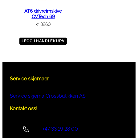
AT6 drivreimskive
CVTech 69
kr
8260
LEGG I HANDLEKURV
Service skjemaer
Service skjema Crossbutikken AS
Kontakt oss!
+47 33 19 28 00