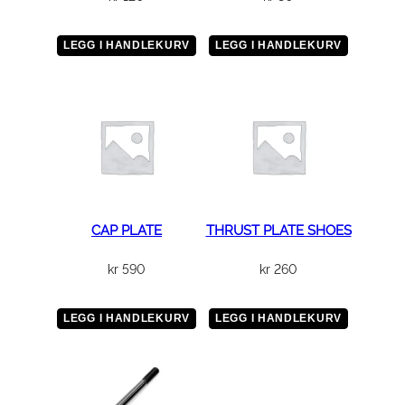
e
t
LEGG I HANDLEKURV
LEGG I HANDLEKURV
t
a
n
t
a
l
l
CAP PLATE
THRUST PLATE SHOES
kr
590
kr
260
LEGG I HANDLEKURV
LEGG I HANDLEKURV