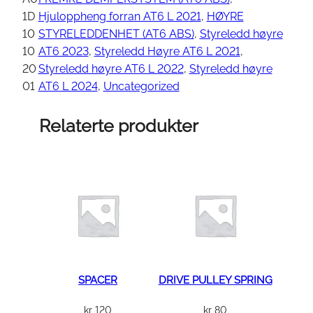
s
1D
Hjuloppheng forran AT6 L 2021
, 
HØYRE
t
10
STYRELEDDENHET (AT6 ABS)
, 
Styreledd høyre
y
10
AT6 2023
, 
Styreledd Høyre AT6 L 2021
, 
r
20
Styreledd høyre AT6 L 2022
, 
Styreledd høyre
e
01
AT6 L 2024
, 
Uncategorized
s
p
Relaterte produkter
i
n
d
e
l
,
k
o
m
SPACER
DRIVE PULLEY SPRING
p
kr
120
kr
80
l