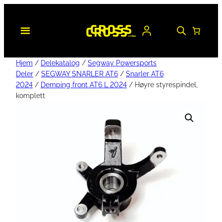
Hjem
/
Delekatalog
/
Segway Powersports
Deler
/
SEGWAY SNARLER AT6
/
Snarler AT6
2024
/
Demping front AT6 L 2024
/ Høyre styrespindel,
komplett