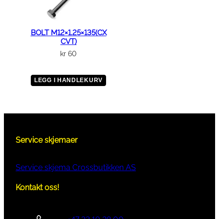
BOLT M12×1.25×135(CX
CVT)
kr
60
LEGG I HANDLEKURV
Service skjemaer
Service skjema Crossbutikken AS
Kontakt oss!