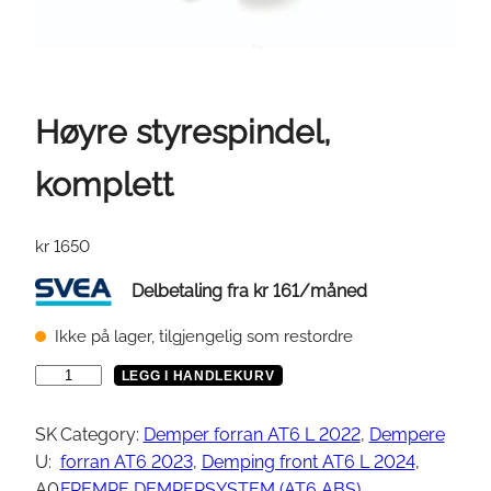
Høyre styrespindel,
komplett
kr
1650
Delbetaling fra
kr
161
/måned
Ikke på lager, tilgjengelig som restordre
H
LEGG I HANDLEKURV
ø
y
SK
Category:
Demper forran AT6 L 2022
, 
Dempere
r
U:
forran AT6 2023
, 
Demping front AT6 L 2024
, 
e
A0
FREMRE DEMPERSYSTEM (AT6 ABS)
, 