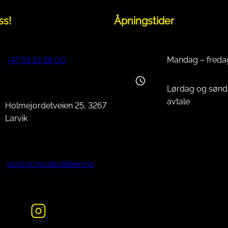
ss!
Åpningstider
Mandag – freda
+47 33 19 28 00
Lørdag og sønd
avtale
Holmejordetveien 25, 3267
Larvik
post@crossbutikken.no