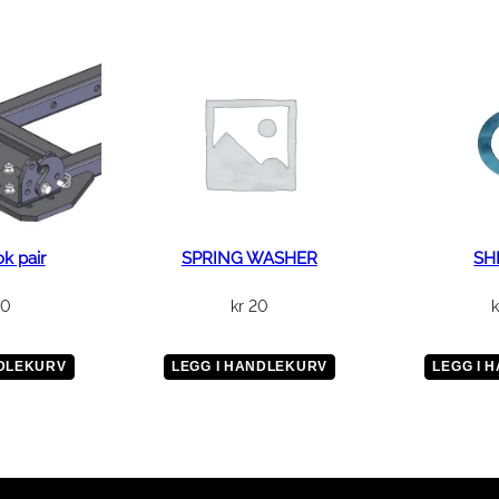
e
m
b
l
y
a
n
t
a
l
k pair
SPRING WASHER
SHI
l
50
kr
20
k
NDLEKURV
LEGG I HANDLEKURV
LEGG I 