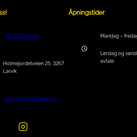
ss!
Åpningstider
Mandag – freda
+47 33 19 28 00
Lørdag og sønd
avtale
Holmejordetveien 25, 3267
Larvik
post@crossbutikken.no