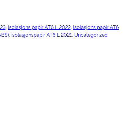
023
, 
Isolasjons papir AT6 L 2022
, 
Isolasjons papir AT6
ngjøring
ABS)
, 
isolasjonspapir AT6 L 2021
, 
Uncategorized