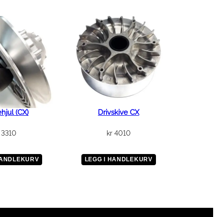
ehjul (CX)
Drivskive CX
3310
kr
4010
HANDLEKURV
LEGG I HANDLEKURV