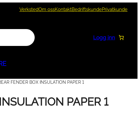
Verksted
Om oss
Kontakt
Bedriftskunde
Privatkunde
Logg inn
RE
REAR FENDER BOX INSULATION PAPER 1
INSULATION PAPER 1
Reservedeler
SWM
MC
r
ske