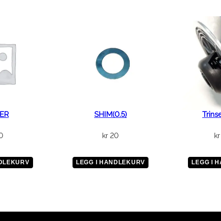
L
A
T
I
O
N
P
A
P
E
ER
SHIM(0.5)
Trins
R
0
kr
20
kr
1
a
n
NDLEKURV
LEGG I HANDLEKURV
LEGG I 
t
a
l
l