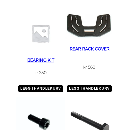
u
l
,
b
e
a
d
REAR RACK COVER
l
o
BEARING KIT
c
kr
560
kr
350
k
-
f
LEGG I HANDLEKURV
LEGG I HANDLEKURV
e
l
g
a
n