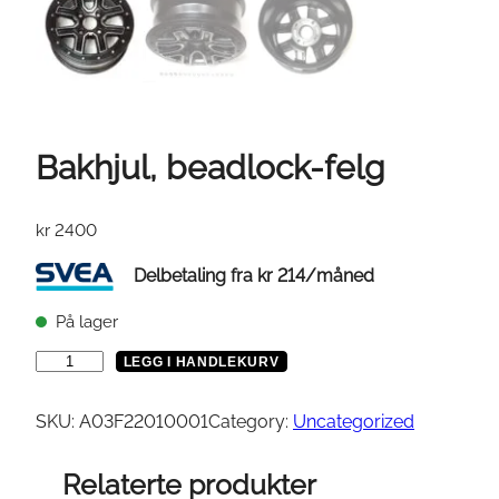
Bakhjul, beadlock-felg
kr
2400
Delbetaling fra
kr
214
/måned
På lager
B
LEGG I HANDLEKURV
a
k
SKU:
A03F22010001
Category:
Uncategorized
h
j
Relaterte produkter