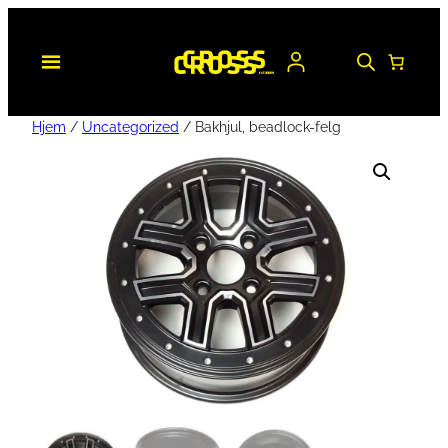
Hjem
/
Uncategorized
/ Bakhjul, beadlock-felg