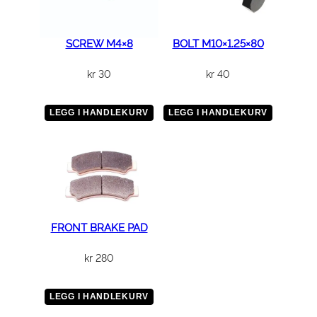
t
a
l
SCREW M4×8
BOLT M10×1.25×80
l
kr
30
kr
40
LEGG I HANDLEKURV
LEGG I HANDLEKURV
FRONT BRAKE PAD
kr
280
LEGG I HANDLEKURV