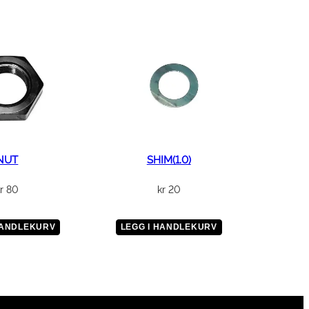
NUT
SHIM(1.0)
r
80
kr
20
HANDLEKURV
LEGG I HANDLEKURV