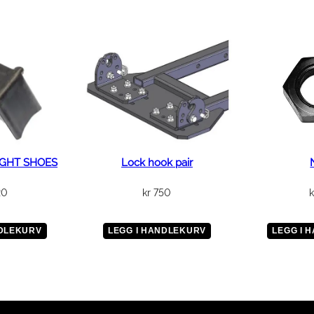
t
a
l
l
GHT SHOES
Lock hook pair
20
kr
750
k
NDLEKURV
LEGG I HANDLEKURV
LEGG I 