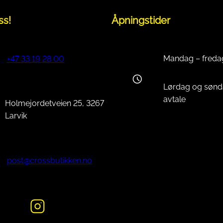
ss!
Åpningstider
Mandag – freda
+47 33 19 28 00
Lørdag og sønd
avtale
Holmejordetveien 25, 3267
Larvik
post@crossbutikken.no