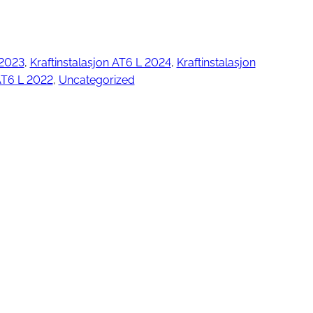
 2023
, 
Kraftinstalasjon AT6 L 2024
, 
Kraftinstalasjon
ngjøring
AT6 L 2022
, 
Uncategorized