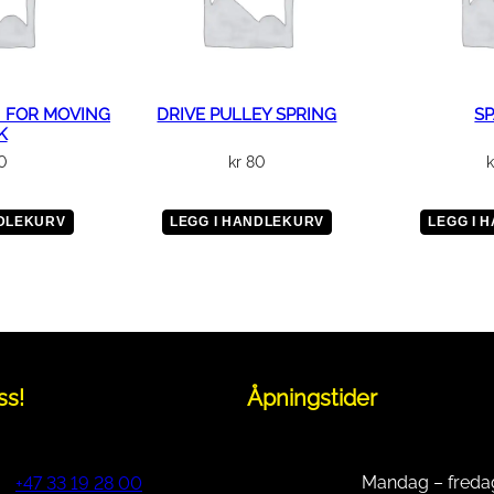
 FOR MOVING
DRIVE PULLEY SPRING
S
K
0
kr
80
k
NDLEKURV
LEGG I HANDLEKURV
LEGG I 
ss!
Åpningstider
Mandag – freda
+47 33 19 28 00