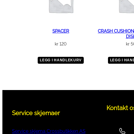
SPACER
CRASH CUSHION
DIS
kr
120
kr
5
LEGG I HANDLEKURV
LEGG I HA
Kontakt o
Service skjemaer
Service skjema Crossbutikken AS