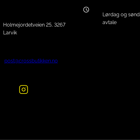
Lørdag og sønd
avtale
Holmejordetveien 25, 3267
Larvik
post@crossbutikken.no