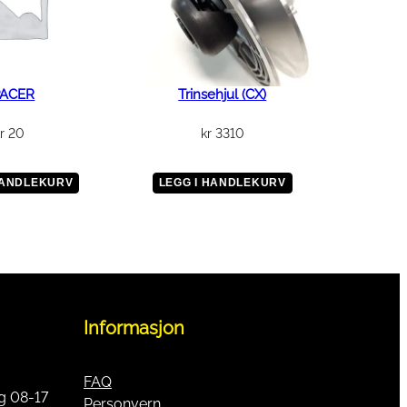
PACER
Trinsehjul (CX)
r
20
kr
3310
HANDLEKURV
LEGG I HANDLEKURV
Informasjon
FAQ
g 08-17
Personvern