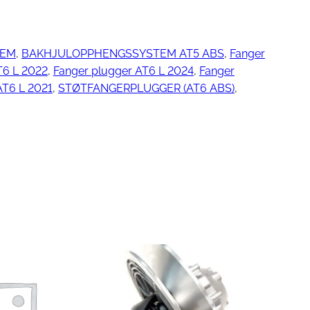
TEM
, 
BAKHJULOPPHENGSSYSTEM AT5 ABS
, 
Fanger
ngjøring
T6 L 2022
, 
Fanger plugger AT6 L 2024
, 
Fanger
AT6 L 2021
, 
STØTFANGERPLUGGER (AT6 ABS)
, 