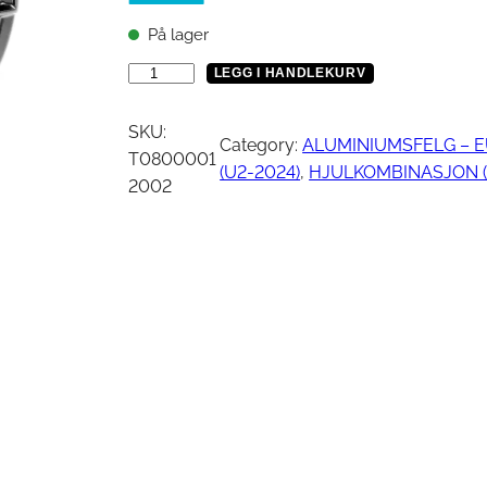
Vinsj
Kjede
På lager
Oljefilter
Tennplugg
B
LEGG I HANDLEKURV
Bekledning
Vedlikehold / Re
a
k
SKU:
Category:
ALUMINIUMSFELG – 
r
T0800001
(U2-2024)
, 
HJULKOMBINASJON (
Hjelm
Reklamemateriell
e
2002
Jakke
a
yr
Briller
l
u
Genser
m
T-skjorte
i
n
i
u
m
s
f