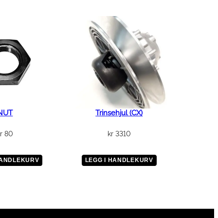
NUT
Trinsehjul (CX)
r
80
kr
3310
HANDLEKURV
LEGG I HANDLEKURV