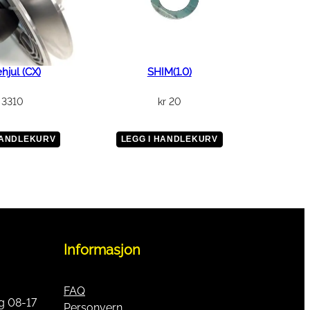
ehjul (CX)
SHIM(1.0)
3310
kr
20
HANDLEKURV
LEGG I HANDLEKURV
Informasjon
FAQ
g 08-17
Personvern