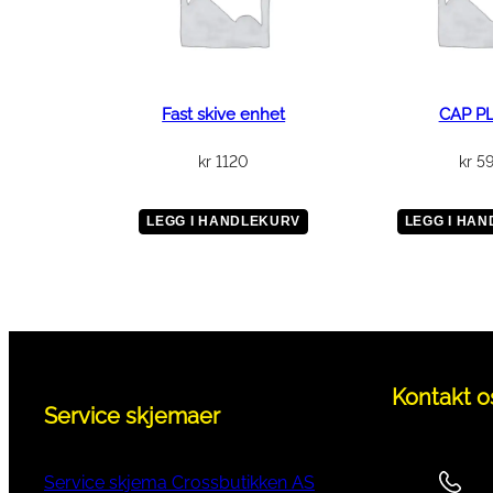
Fast skive enhet
CAP P
kr
1120
kr
5
LEGG I HANDLEKURV
LEGG I HA
Kontakt o
Service skjemaer
Service skjema Crossbutikken AS