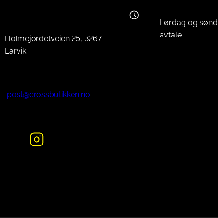
Lørdag og sønd
avtale
Holmejordetveien 25, 3267
Larvik
post@crossbutikken.no