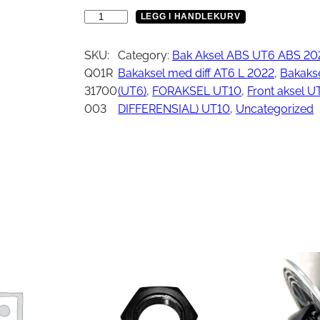
Vinsj
Kjede
P
LEGG I HANDLEKURV
Oljefilter
l
Tennplugg
a
SKU:
Category:
Bak Aksel ABS UT6 ABS 20
Bekledning
Vedlikehold / Re
n
Q01R
Bakaksel med diff AT6 L 2022
, 
Bakakse
e
31700
(UT6)
, 
FORAKSEL UT10
, 
Front aksel 
t
003
DIFFERENSIAL) UT10
, 
Uncategorized
Hjelm
Reklamemateriell
g
Jakke
i
yr
Briller
r
Genser
f
T-skjorte
o
r
i
n
g
a
n