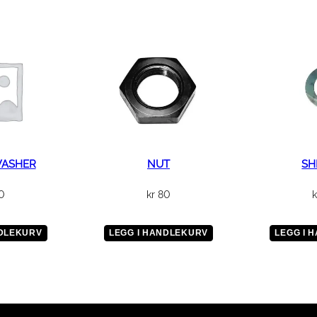
WASHER
NUT
SHI
0
kr
80
k
NDLEKURV
LEGG I HANDLEKURV
LEGG I 