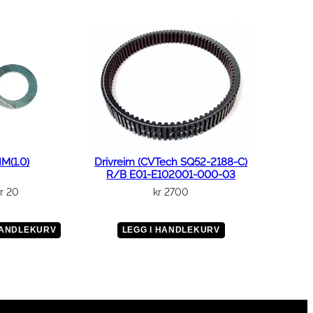
M(1.0)
Drivreim (CVTech SQ52-2188-C)
R/B E01-E102001-000-03
r
20
kr
2700
HANDLEKURV
LEGG I HANDLEKURV