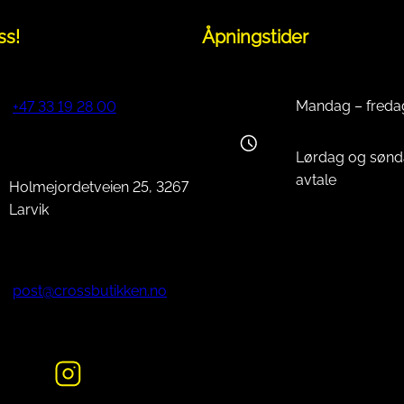
ss!
Åpningstider
Mandag – freda
+47 33 19 28 00
Lørdag og sønd
avtale
Holmejordetveien 25, 3267
Larvik
post@crossbutikken.no