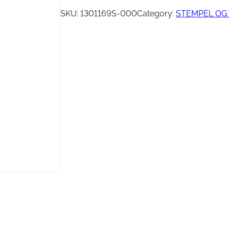
Vinsj
Kjede
SKU:
1301169S-000
Category:
STEMPEL OG 
Oljefilter
Tennplugg
Bekledning
Vedlikehold / Re
Hjelm
Reklamemateriell
Jakke
yr
Briller
Genser
T-skjorte