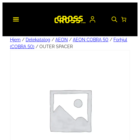
Hjem
/
Delekatalog
/
AEON
/
AEON COBRA 50
/
Forhjul
(COBRA 50)
/ OUTER SPACER