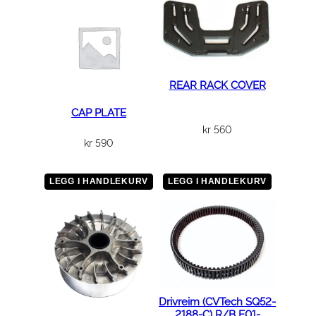
REAR RACK COVER
CAP PLATE
kr
560
kr
590
LEGG I HANDLEKURV
LEGG I HANDLEKURV
Drivreim (CVTech SQ52-
2188-C) R/B E01-