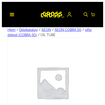
Hjem
/
Delekatalog
/
AEON
/
AEON COBRA 50
/
vifte
deksel (COBRA 50)
/ OIL TUBE