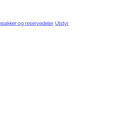
epakker og reservedeler
, 
Utstyr
ngjøring