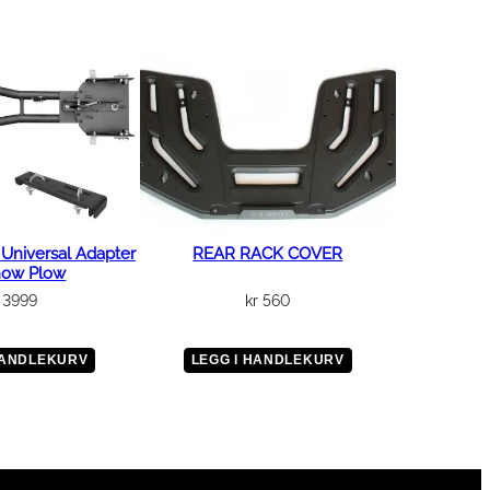
niversal Adapter
REAR RACK COVER
now Plow
3999
kr
560
HANDLEKURV
LEGG I HANDLEKURV