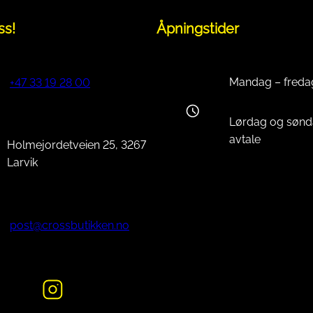
ss!
Åpningstider
Mandag – freda
+47 33 19 28 00
Lørdag og sønd
avtale
Holmejordetveien 25, 3267
Larvik
post@crossbutikken.no