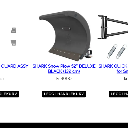
A
-
9
a
n
t
a
l
l
 GUARD ASSY
SHARK Snow Plow 52″ DELUXE
SHARK QUICK U
BLACK (132 cm)
for S
55
kr
4000
kr
NDLEKURV
LEGG I HANDLEKURV
LEGG I 