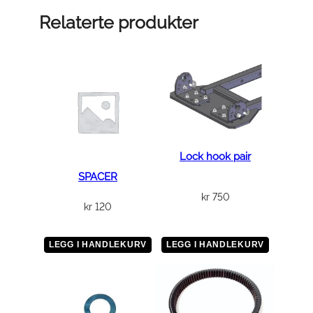
m
Relaterte produkter
C
l
a
m
p
,
H
a
Lock hook pair
n
SPACER
d
kr
750
kr
120
l
e
b
LEGG I HANDLEKURV
LEGG I HANDLEKURV
a
r
a