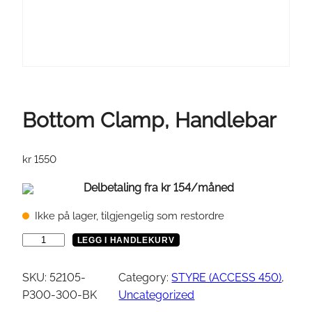
Bottom Clamp, Handlebar
kr
1550
Delbetaling fra
kr
154
/måned
Ikke på lager, tilgjengelig som restordre
B
LEGG I HANDLEKURV
o
t
SKU:
52105-
Category:
STYRE (ACCESS 450)
, 
t
P300-300-BK
Uncategorized
o