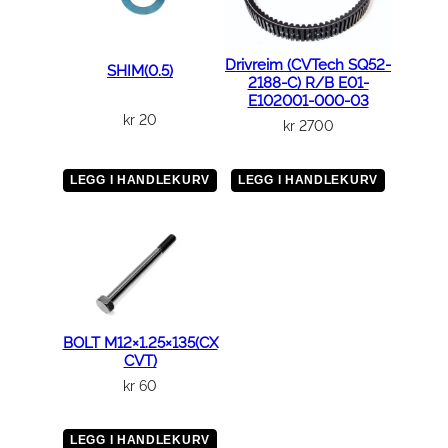
n
t
a
Drivreim (CVTech SQ52-
SHIM(0.5)
l
2188-C) R/B E01-
l
E102001-000-03
kr
20
kr
2700
LEGG I HANDLEKURV
LEGG I HANDLEKURV
BOLT M12×1.25×135(CX
CVT)
kr
60
LEGG I HANDLEKURV