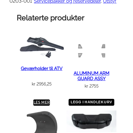
O
0203-001
Servicepakker og reservedeler
, 
Utstyr
R
E
Relaterte produkter
X
C
R
O
S
S
P
Geværholder til ATV
ALUMINUM ARM
O
GUARD ASSY
W
kr
2956,25
kr
2755
E
R
LEGG I HANDLEKURV
LES MER
4
T
S
A