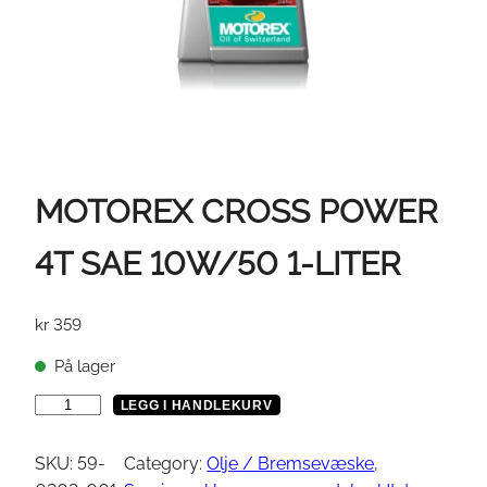
MOTOREX CROSS POWER
4T SAE 10W/50 1-LITER
kr
359
På lager
M
LEGG I HANDLEKURV
O
T
SKU:
59-
Category:
Olje / Bremsevæske
, 