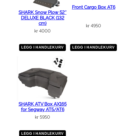
E
Front Cargo Box AT6
1
SHARK Snow Plow 52″
0
DELUXE BLACK (132
cm)
W
kr
4950
/
kr
4000
5
0
LEGG I HANDLEKURV
LEGG I HANDLEKURV
1
-
L
I
T
E
R
SHARK ATV Box AX165
a
for Segway AT5/AT6
n
kr
5950
t
a
LEGG I HANDLEKURV