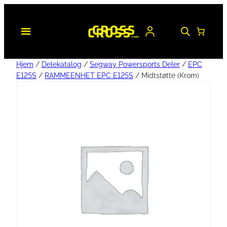
Hjem
/
Delekatalog
/
Segway Powersports Deler
/
EPC
E125S
/
RAMMEENHET EPC E125S
/ Midtstøtte (Krom)