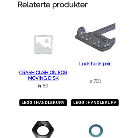
ø
Relaterte produkter
t
t
e
(
K
r
o
m
Lock hook pair
)
CRASH CUSHION FOR
MOVING DISK
a
kr
750
kr
50
n
t
a
LEGG I HANDLEKURV
LEGG I HANDLEKURV
l
l