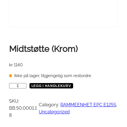
Midtstøtte (Krom)
kr
1140
Ikke på lager, tilgjengelig som restordre
M
LEGG I HANDLEKURV
i
d
SKU:
Category:
RAMMEENHET EPC E125S
, 
t
BB.50.0001.1
Uncategorized
s
8
t