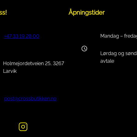
ss!
Åpningstider
Mandag – freda
+47 33 19 28 00
Lørdag og sønd
avtale
Holmejordetveien 25, 3267
Larvik
post@crossbutikken.no