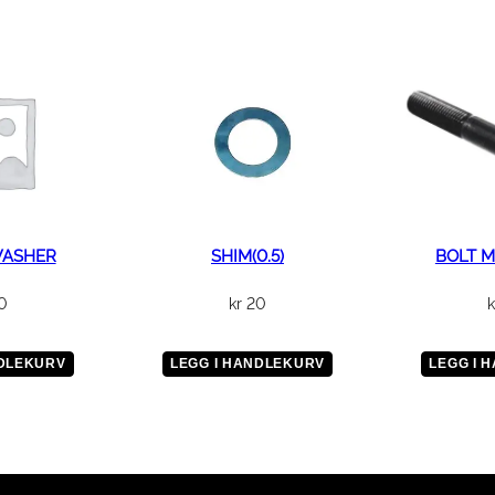
a
g
e
C
o
n
c
e
a
WASHER
SHIM(0.5)
BOLT M
l
a
0
kr
20
k
n
t
NDLEKURV
LEGG I HANDLEKURV
LEGG I 
a
l
l