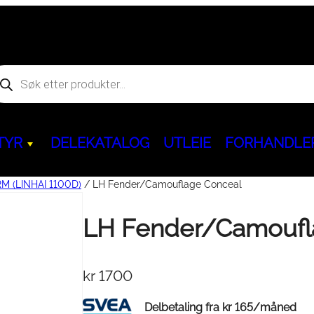
oducts
arch
TYR
DELEKATALOG
UTLEIE
FORHANDLE
 (LINHAI 1100D)
/ LH Fender/Camouflage Conceal
Hjem og fritid
LH Fender/Camoufl
Kjøreegenskaper & Slitedeler
ACCESS
Servicepakker & 
BENDA
Aggregat & powerbank
behør
kr
1700
Ninebot GoKart PRO
&
Dekk & Felger
ATV
Servicepakker
ATV
Segway Ninebot KickScoote
BELTEKIT
Olje / Bremsevæ
MC
Delbetaling fra
kr
165
/måned