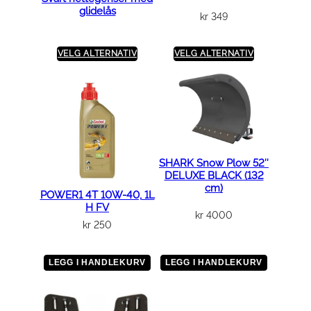
glidelås
p
kr
349
s
a
VELG ALTERNATIV
VELG ALTERNATIV
n
t
a
l
l
SHARK Snow Plow 52″
DELUXE BLACK (132
cm)
POWER1 4T 10W-40, 1L
H FV
kr
4000
kr
250
LEGG I HANDLEKURV
LEGG I HANDLEKURV