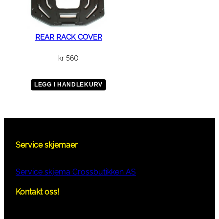
REAR RACK COVER
kr
560
LEGG I HANDLEKURV
Service skjemaer
Service skjema Crossbutikken AS
Kontakt oss!