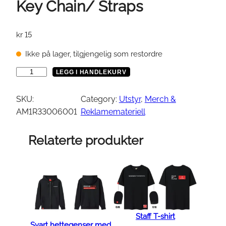
Key Chain/ Straps
kr
15
Ikke på lager, tilgjengelig som restordre
K
LEGG I HANDLEKURV
e
y
SKU:
Category:
Utstyr
, 
Merch &
C
AM1R33006001
Reklamemateriell
h
a
Relaterte produkter
i
n
/
S
t
r
Staff T-shirt
a
Svart hettegenser med