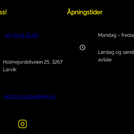
ss!
Åpningstider
Mandag – freda
+47 33 19 28 00
Lørdag og sønd
avtale
Holmejordetveien 25, 3267
Larvik
post@crossbutikken.no