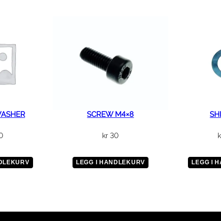
WASHER
SCREW M4×8
SHI
0
kr
30
k
NDLEKURV
LEGG I HANDLEKURV
LEGG I 