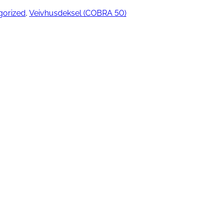
gorized
, 
Veivhusdeksel (COBRA 50)
ngjøring