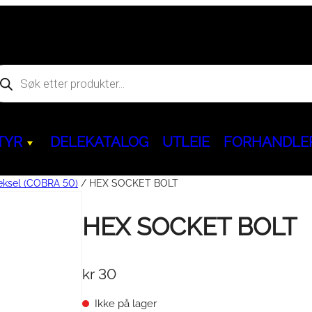
oducts
arch
TYR
DELEKATALOG
UTLEIE
FORHANDLE
eksel (COBRA 50)
/ HEX SOCKET BOLT
Hjem og fritid
HEX SOCKET BOLT
Kjøreegenskaper & Slitedeler
ACCESS
Servicepakker & 
BENDA
Aggregat & powerbank
behør
kr
30
Ninebot GoKart PRO
&
Dekk & Felger
ATV
Servicepakker
ATV
Segway Ninebot KickScoote
BELTEKIT
Olje / Bremsevæ
MC
Ikke på lager