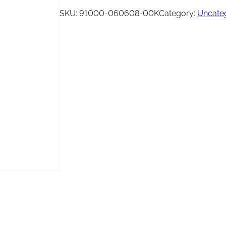
Vinsj
Kjede
SKU:
91000-060608-00K
Category:
Uncate
Oljefilter
Tennplugg
Bekledning
Vedlikehold / Re
Hjelm
Reklamemateriell
Jakke
yr
Briller
Genser
T-skjorte