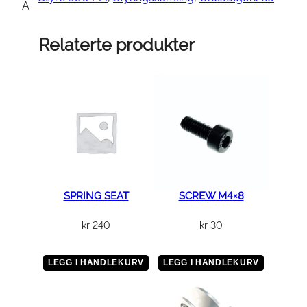
,
A
H
A
Relaterte produkter
N
D
L
E
a
n
t
a
l
SPRING SEAT
SCREW M4×8
l
kr
240
kr
30
LEGG I HANDLEKURV
LEGG I HANDLEKURV