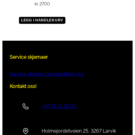
kr
2700
LEGG I HANDLEKURV
Service skjemaer
Service skjema Crossbutikken AS
Kontakt oss!
+47 33 19 28 00
Holmejordetveien 25, 3267 Larvik