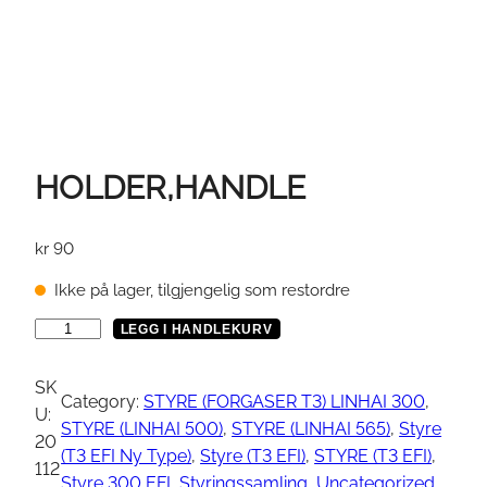
HOLDER,HANDLE
kr
90
Ikke på lager, tilgjengelig som restordre
H
LEGG I HANDLEKURV
O
L
SK
Category:
STYRE (FORGASER T3) LINHAI 300
, 
D
U:
STYRE (LINHAI 500)
, 
STYRE (LINHAI 565)
, 
Styre
E
20
(T3 EFI Ny Type)
, 
Styre (T3 EFI)
, 
STYRE (T3 EFI)
, 
R
112
Styre 300 EFI
, 
Styringssamling
, 
Uncategorized