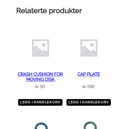
E
C
Relaterte produkter
O
V
E
R
a
n
t
a
l
CRASH CUSHION FOR
CAP PLATE
MOVING DISK
l
kr
50
kr
590
LEGG I HANDLEKURV
LEGG I HANDLEKURV