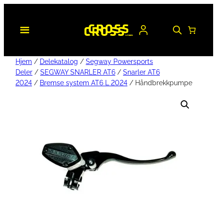
Hjem
/
Delekatalog
/
Segway Powersports
Deler
/
SEGWAY SNARLER AT6
/
Snarler AT6
2024
/
Bremse system AT6 L 2024
/ Håndbrekkpumpe