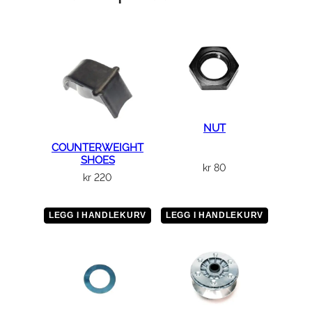
p
u
m
p
e
a
n
t
NUT
a
COUNTERWEIGHT
SHOES
l
kr
80
kr
220
l
LEGG I HANDLEKURV
LEGG I HANDLEKURV