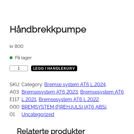
Håndbrekkpumpe
kr
800
På lager
H
LEGG I HANDLEKURV
å
n
SKU:
Category:
Bremse system AT6 L 2024
, 
d
A03
Bremsesystem AT6 2023
, 
Bremsesystem AT6
b
E117
L 2021
, 
Bremsesystem AT6 L 2022
, 
r
000
BREMSYSTEM (FIREHJULS) (AT6 ABS)
, 
e
01
Uncategorized
k
k
Relaterte produkter