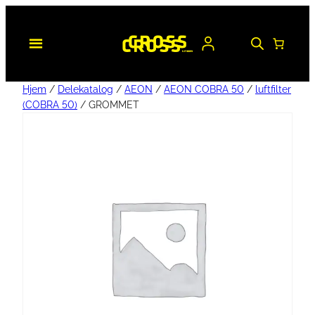
Hjem
/
Delekatalog
/
AEON
/
AEON COBRA 50
/
luftfilter
(COBRA 50)
/ GROMMET