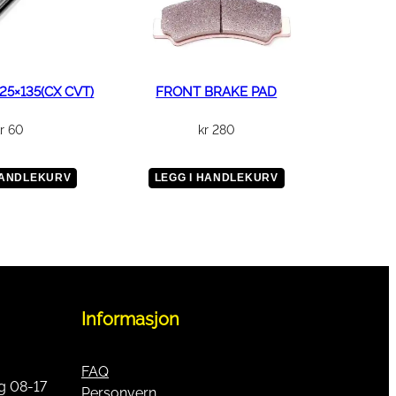
25×135(CX CVT)
FRONT BRAKE PAD
r
60
kr
280
HANDLEKURV
LEGG I HANDLEKURV
Informasjon
FAQ
g 08-17
Personvern