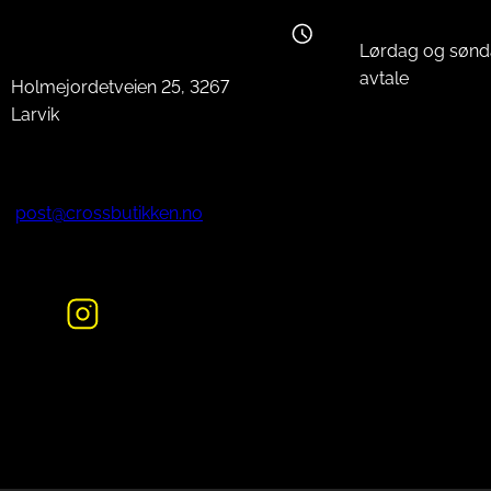
Lørdag og sønd
avtale
Holmejordetveien 25, 3267
Larvik
post@crossbutikken.no