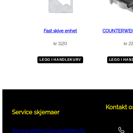
Fast skive enhet
COUNTERWEI
kr
1120
kr
2
LEGG I HANDLEKURV
LEGG I HA
Kontakt o
Service skjemaer
Service skjema Crossbutikken AS