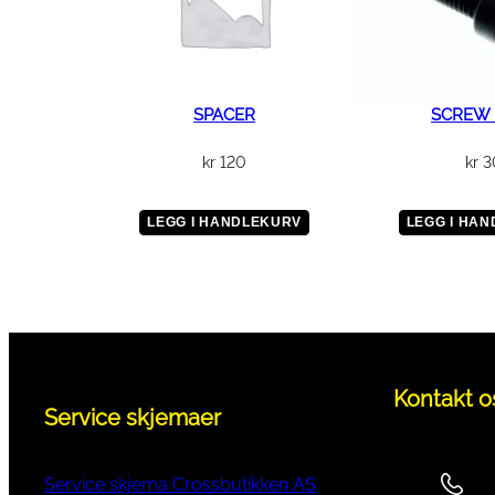
SPACER
SCREW 
kr
120
kr
3
LEGG I HANDLEKURV
LEGG I HA
Kontakt o
Service skjemaer
Service skjema Crossbutikken AS