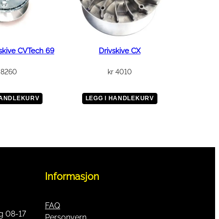
skive CVTech 69
Drivskive CX
8260
kr
4010
HANDLEKURV
LEGG I HANDLEKURV
Informasjon
FAQ
g 08-17
Personvern