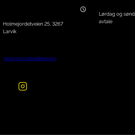
Lørdag og sønd
avtale
Holmejordetveien 25, 3267
Larvik
post@crossbutikken.no