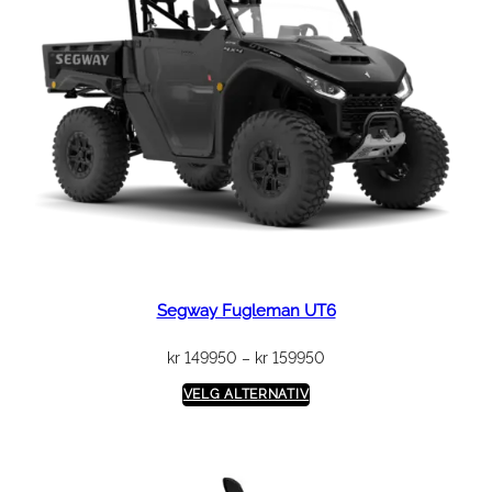
Segway Fugleman UT6
Prisområde:
kr
149950
–
kr
159950
kr 149950
VELG ALTERNATIV
til
kr 159950