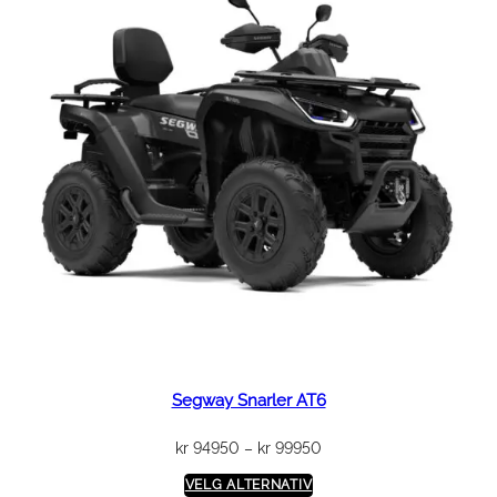
Segway Snarler AT6
Prisområde:
kr
94950
–
kr
99950
kr 94950
VELG ALTERNATIV
til