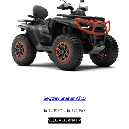
Segway Snarler AT10
Prisområde:
kr
149950
–
kr
174950
kr 149950
VELG ALTERNATIV
til