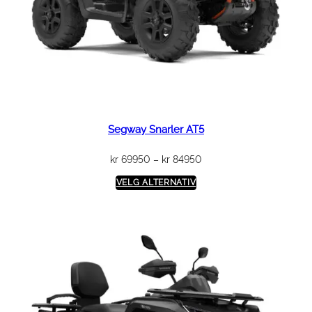
Segway Snarler AT5
Prisområde:
kr
69950
–
kr
84950
kr 69950
VELG ALTERNATIV
til
kr 84950