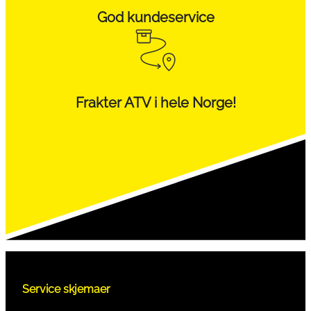
God kundeservice
Frakter ATV i hele Norge!
Service skjemaer