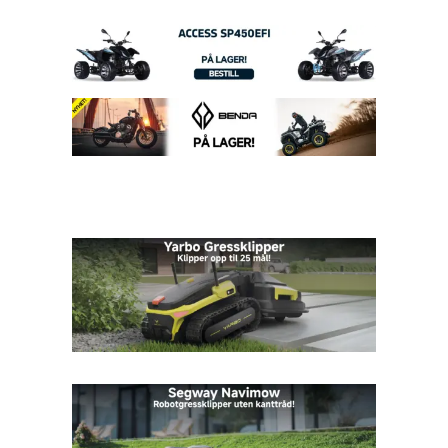
kr 174950