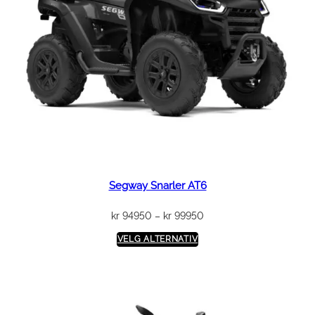
Segway Snarler AT6
Prisområde:
kr
94950
–
kr
99950
kr 94950
VELG ALTERNATIV
til
kr 99950