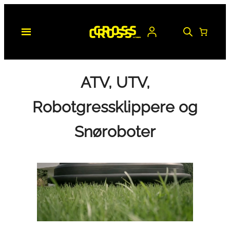
Hopp
til
innhold
ATV, UTV,
Robotgressklippere og
Snøroboter