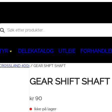
oducts
arch
TYR
DELEKATALOG
UTLEIE
FORHANDLE
(CROSSLAND 400)
/ GEAR SHIFT SHAFT
Hjem og fritid
GEAR SHIFT SHAFT
Kjøreegenskaper & Slitedeler
ACCESS
Servicepakker & 
BENDA
Aggregat & powerbank
behør
kr
90
Ninebot GoKart PRO
&
Dekk & Felger
ATV
Servicepakker
ATV
Segway Ninebot KickScoote
BELTEKIT
Olje / Bremsevæ
MC
Ikke på lager