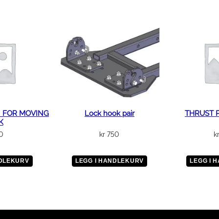
 FOR MOVING
Lock hook pair
THRUST 
K
0
kr
750
k
NDLEKURV
LEGG I HANDLEKURV
LEGG I 