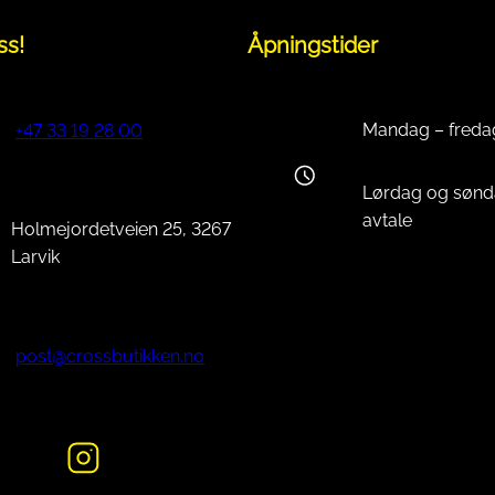
ss!
Åpningstider
Mandag – freda
+47 33 19 28 00
Lørdag og sønd
avtale
Holmejordetveien 25, 3267
Larvik
post@crossbutikken.no