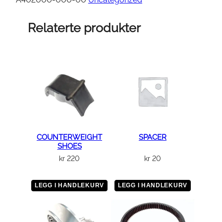
B
O
Relaterte produkter
X
R
A
D
I
A
T
O
R
COUNTERWEIGHT
SPACER
SHOES
a
kr
220
kr
20
n
t
a
LEGG I HANDLEKURV
LEGG I HANDLEKURV
l
l