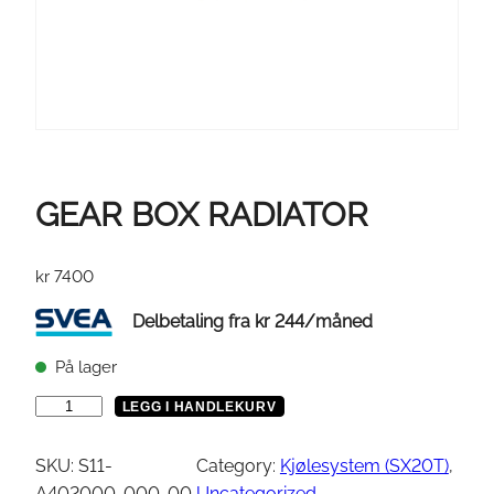
GEAR BOX RADIATOR
kr
7400
Delbetaling fra
kr
244
/måned
På lager
G
LEGG I HANDLEKURV
E
A
SKU:
S11-
Category:
Kjølesystem (SX20T)
, 
R
A402000-000-00
Uncategorized