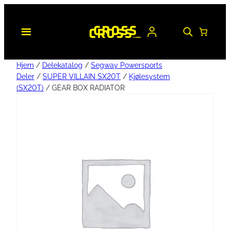
Hjem
/
Delekatalog
/
Segway Powersports
Deler
/
SUPER VILLAIN SX20T
/
Kjølesystem
(SX20T)
/ GEAR BOX RADIATOR