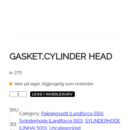
GASKET,CYLINDER HEAD
kr
270
Ikke på lager, tilgjengelig som restordre
G
LEGG I HANDLEKURV
A
S
SKU
Category:
Pakningssett (Landforce 550)
, 
K
:
Sylinderhode (Landforce 550)
, 
SYLINDERHODE
E
351
(LINHAI 500)
, 
Uncategorized