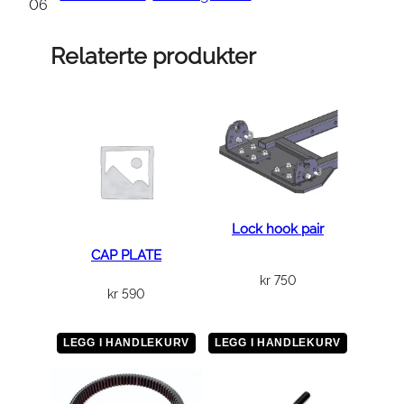
T
06
,
C
Relaterte produkter
Y
L
I
N
D
E
R
H
Lock hook pair
E
CAP PLATE
A
kr
750
kr
590
D
a
n
LEGG I HANDLEKURV
LEGG I HANDLEKURV
t
a