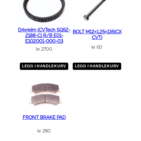
l
l
Drivreim (CVTech SQ52-
BOLT M12×1.25×135(CX
2188-C) R/B E01-
CVT)
E102001-000-03
kr
60
kr
2700
LEGG I HANDLEKURV
LEGG I HANDLEKURV
FRONT BRAKE PAD
kr
280