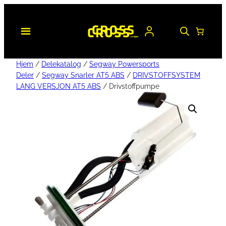
Hjem
/
Delekatalog
/
Segway Powersports
Deler
/
Segway Snarler AT5 ABS
/
DRIVSTOFFSYSTEM
LANG VERSJON AT5 ABS
/ Drivstoffpumpe