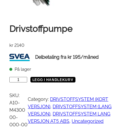
Drivstoffpumpe
kr
2140
Delbetaling fra
kr
195
/måned
På lager
D
LEGG I HANDLEKURV
r
i
SKU:
Category:
DRIVSTOFFSYSTEM (KORT
v
A10-
VERSJON)
, 
DRIVSTOFFSYSTEM (LANG
s
M4300
VERSJON)
, 
DRIVSTOFFSYSTEM LANG
t
00-
VERSJON AT5 ABS
, 
Uncategorized
o
000-00