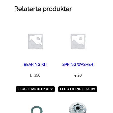
f
f
Relaterte produkter
p
u
m
p
e
a
n
t
a
BEARING KIT
SPRING WASHER
l
kr
350
kr
20
l
LEGG I HANDLEKURV
LEGG I HANDLEKURV