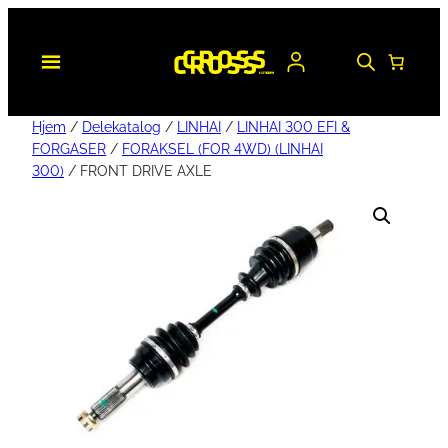
Hjem
/
Delekatalog
/
LINHAI
/
LINHAI 300 EFI &
FORGASER
/
FORAKSEL (FOR 4WD) (LINHAI
300)
/ FRONT DRIVE AXLE