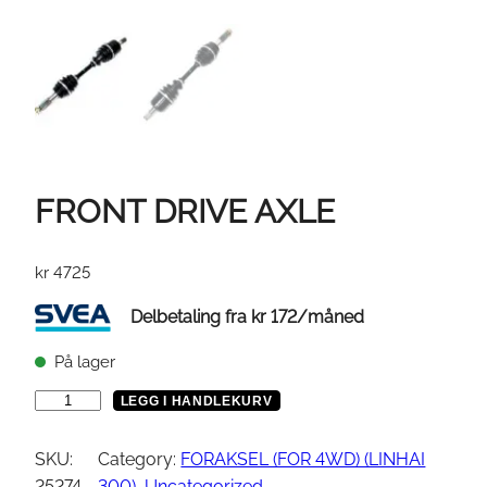
FRONT DRIVE AXLE
kr
4725
Delbetaling fra
kr
172
/måned
På lager
F
LEGG I HANDLEKURV
R
O
SKU:
Category:
FORAKSEL (FOR 4WD) (LINHAI
N
25274
300)
, 
Uncategorized