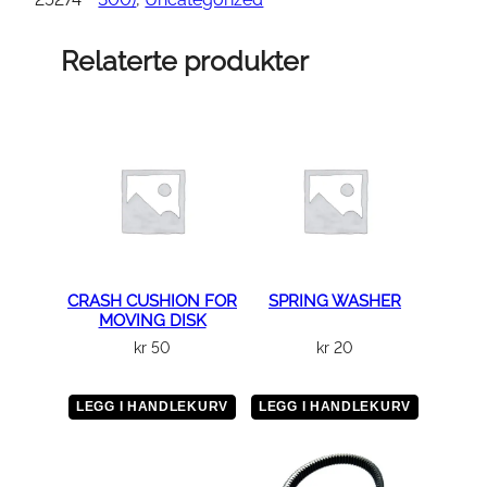
T
D
Relaterte produkter
R
I
V
E
A
X
L
E
a
CRASH CUSHION FOR
SPRING WASHER
MOVING DISK
n
kr
50
kr
20
t
a
l
LEGG I HANDLEKURV
LEGG I HANDLEKURV
l