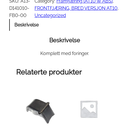
L
SKU:
A13-
Category:
Framfjæring (AT10 W ABS)
, 
O
D141010-
FRONTFJÆRING, BRED VERSJON AT10
, 
W
FB0-00
Uncategorized
E
Beskrivelse
R
A
Beskrivelse
-
A
Komplett med foringer.
R
M
Relaterte produkter
,
B
L
A
C
K
,
W