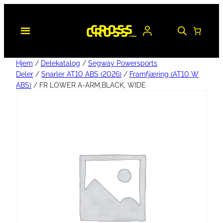
Hjem
/
Delekatalog
/
Segway Powersports
Deler
/
Snarler AT10 ABS (2026)
/
Framfjæring (AT10 W
ABS)
/ FR LOWER A-ARM,BLACK, WIDE