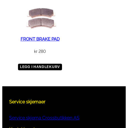
FRONT BRAKE PAD
kr
280
LEGG I HANDLEKURV
Service skjemaer
Service skjema Crossbutikken AS