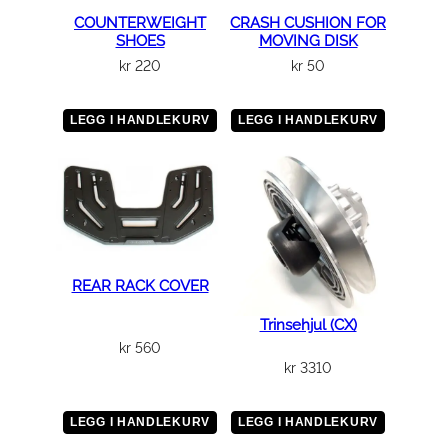
I
COUNTERWEIGHT
CRASH CUSHION FOR
D
SHOES
MOVING DISK
E
kr
220
kr
50
a
n
LEGG I HANDLEKURV
LEGG I HANDLEKURV
t
a
l
l
REAR RACK COVER
Trinsehjul (CX)
kr
560
kr
3310
LEGG I HANDLEKURV
LEGG I HANDLEKURV