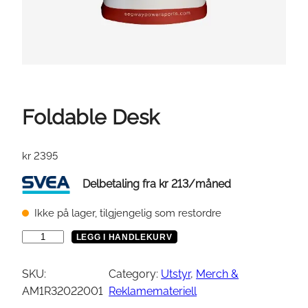
Foldable Desk
kr
2395
Delbetaling fra
kr
213
/måned
Ikke på lager, tilgjengelig som restordre
F
LEGG I HANDLEKURV
o
l
SKU:
Category:
Utstyr
, 
Merch &
d
AM1R32022001
Reklamemateriell
a