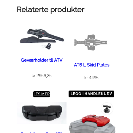
b
Relaterte produkter
l
e
D
e
s
k
a
Geværholder til ATV
AT6 L Skid Plates
n
t
kr
2956,25
kr
4495
a
l
LEGG I HANDLEKURV
LES MER
l