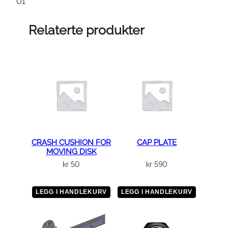
A
01
K
E
Relaterte produkter
L
I
N
E
a
n
t
a
l
CRASH CUSHION FOR
CAP PLATE
MOVING DISK
l
kr
50
kr
590
LEGG I HANDLEKURV
LEGG I HANDLEKURV