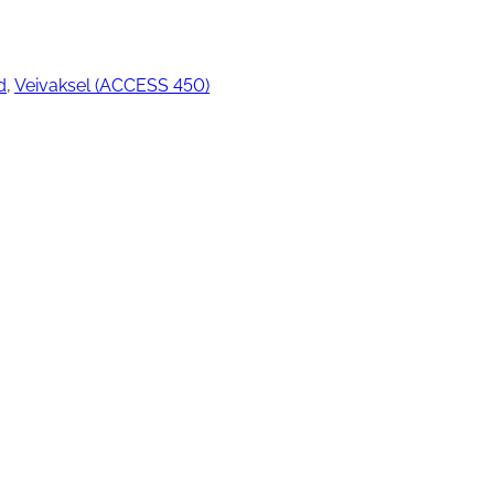
d
, 
Veivaksel (ACCESS 450)
ngjøring