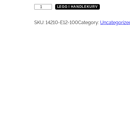
Vinsj
Kjede
D
LEGG I HANDLEKURV
Oljefilter
y
Tennplugg
s
SKU:
14210-E12-100
Category:
Uncategorize
Bekledning
Vedlikehold / Re
e
,
V
Hjelm
Reklamemateriell
e
Jakke
i
yr
Briller
v
Genser
a
T-skjorte
k
s
e
l
H
ø
y