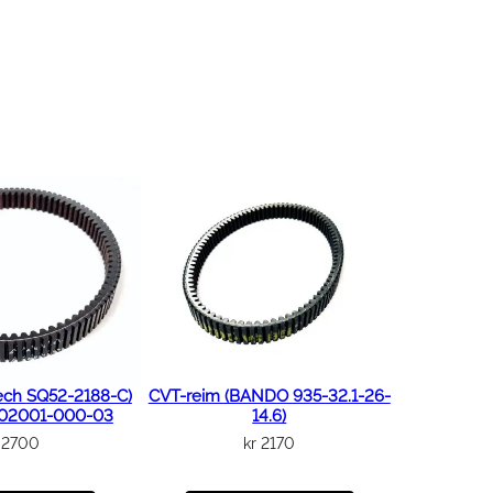
ech SQ52-2188-C)
CVT-reim (BANDO 935-32.1-26-
102001-000-03
14.6)
2700
kr
2170