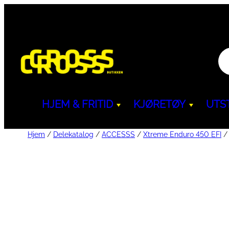
Pr
se
HJEM & FRITID
KJØRETØY
UTS
Hjem
/
Delekatalog
/
ACCESSS
/
Xtreme Enduro 450 EFI
Navimow
YARBO
SEGWAY
Oppbevaring & Transport
Beskyttelse & Sikkerhet
LINHAI
Segway Navimow
YARBO
Navimow tilbehør
YARBO til
ATV
Bagasjebokser og
Understellsbeskyttelse 
ATV
UTV
oppbevaring
Støtfangere
UTV