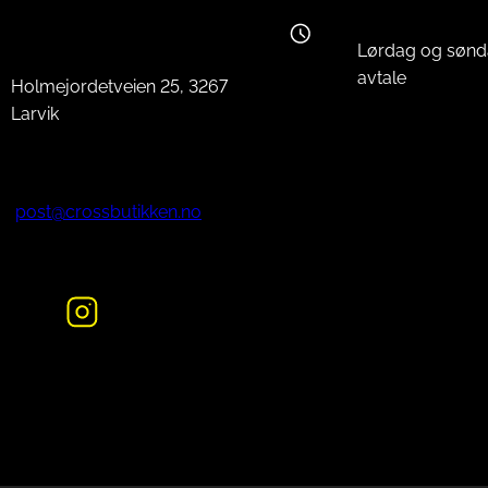
Lørdag og sønd
avtale
Holmejordetveien 25, 3267
Larvik
post@crossbutikken.no