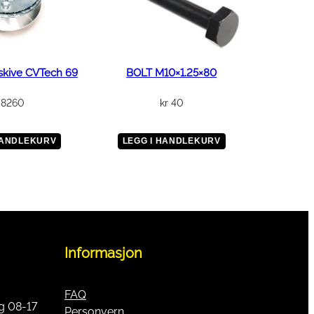
skive CVTech 69
BOLT M10×1.25×80
8260
kr
40
HANDLEKURV
LEGG I HANDLEKURV
Informasjon
FAQ
g 08-17
Personvern