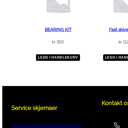
BEARING KIT
Fast skiv
kr
350
kr
11
LEGG I HANDLEKURV
LEGG I HA
Kontakt o
Service skjemaer
Service skjema Crossbutikken AS