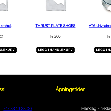
E
A
T
a
n
e enhet
THRUST PLATE SHOES
AT6 drivreim
t
20
kr
260
kr
a
l
l
NDLEKURV
LEGG I HANDLEKURV
LEGG I 
ss!
Åpningstider
Mandag – freda
+47 33 19 28 00