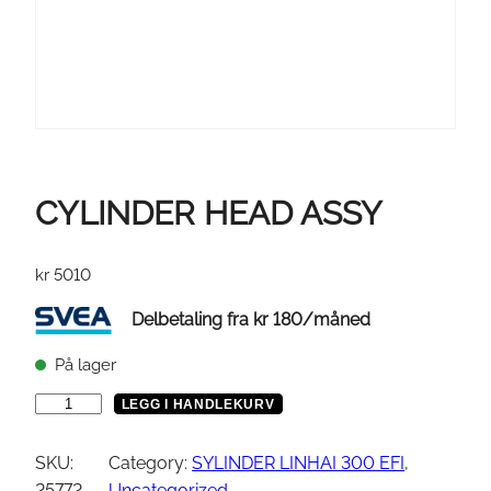
CYLINDER HEAD ASSY
kr
5010
Delbetaling fra
kr
180
/måned
På lager
C
LEGG I HANDLEKURV
Y
L
SKU:
Category:
SYLINDER LINHAI 300 EFI
, 
I
25772
Uncategorized