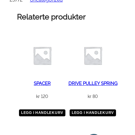
N
D
Relaterte produkter
E
R
H
E
A
D
A
S
S
SPACER
DRIVE PULLEY SPRING
Y
kr
120
kr
80
a
n
t
LEGG I HANDLEKURV
LEGG I HANDLEKURV
a
l
l