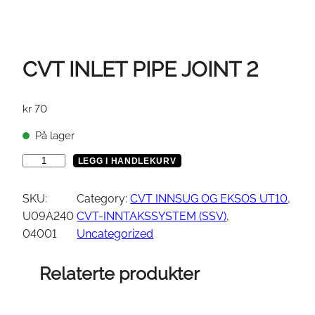
CVT INLET PIPE JOINT 2
kr
70
På lager
C
LEGG I HANDLEKURV
V
T
SKU:
Category:
CVT INNSUG OG EKSOS UT10
, 
I
U09A240
CVT-INNTAKSSYSTEM (SSV)
, 
N
04001
Uncategorized
L
E
Relaterte produkter
T
P