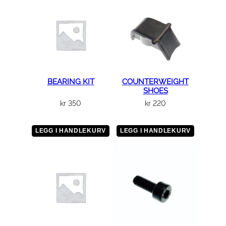
I
P
E
J
O
I
N
BEARING KIT
COUNTERWEIGHT
SHOES
T
kr
350
kr
220
2
a
n
LEGG I HANDLEKURV
LEGG I HANDLEKURV
t
a
l
l