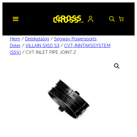
Hjem
/
Delekatalog
/
Segway Powersports
Deler
/
VILLAIN SX10 S3
/
CVT-INNTAKSSYSTEM
(SSV)
/ CVT INLET PIPE JOINT 2