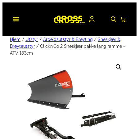
Hjem
/
Utstyr
/
Arbeidsutstyr & Brøyting
/
Snøskjær &
Brøyteutstyr
/ Click’n’Go 2 Snøskjær pakke lang ramme –
ATV 183cm