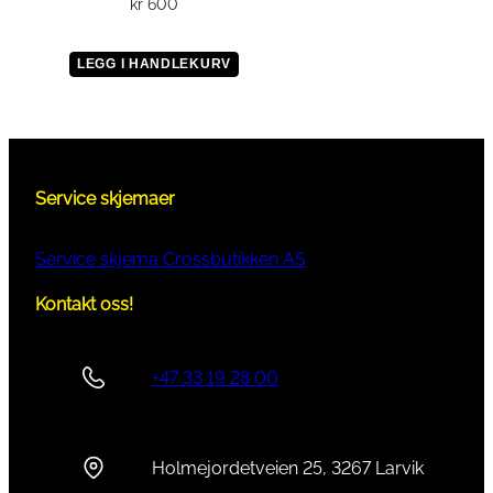
kr
600
3
c
LEGG I HANDLEKURV
m
a
n
t
a
Service skjemaer
l
l
Service skjema Crossbutikken AS
Kontakt oss!
+47 33 19 28 00
Holmejordetveien 25, 3267 Larvik