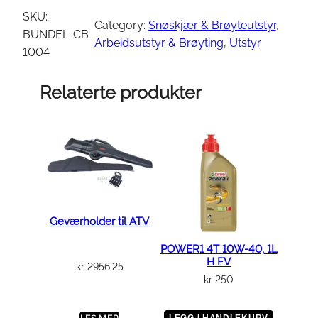
c
SKU:
Category:
Snøskjær & Brøyteutstyr
, 
k
BUNDEL-CB-
Arbeidsutstyr & Brøyting
, 
Utstyr
'
1004
n
'
Relaterte produkter
G
o
2
S
n
ø
s
Geværholder til ATV
k
j
POWER1 4T 10W-40, 1L
æ
H FV
kr
2956,25
r
kr
250
p
a
LEGG I HANDLEKURV