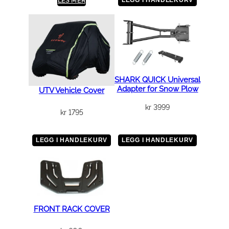
LES MER
k
k
e
l
a
n
SHARK QUICK Universal
g
Adapter for Snow Plow
UTV Vehicle Cover
r
kr
3999
a
kr
1795
m
m
LEGG I HANDLEKURV
LEGG I HANDLEKURV
e
–
A
T
V
FRONT RACK COVER
1
8