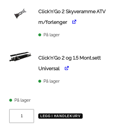
Click'n'Go 2 Skyveramme ATV
m/forlenger
På lager
Click'n'Go 2 og 1.5 Mont.sett
Universal
På lager
På lager
C
LEGG I HANDLEKURV
l
i